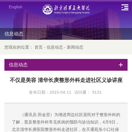
English
信息动态
您现在的位置：
首页
-
信息动态
-
新闻动态
信息动态
不仅是美容 清华长庚整形外科走进社区义诊讲座
发布日期：2015-04-11
访问量：
9131
（通讯员 田金翌）为增进周边社区居民对于整形外科的
了解，普及整形外科常见疾病的预防与诊治知识，4月9日，
北京清华长庚医院整形外科走进社区，在天通苑东小口社保