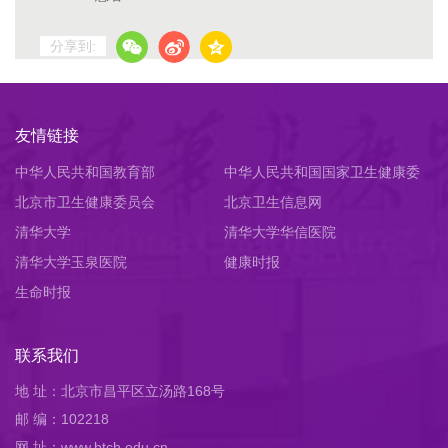
分享到:
友情链接
中华人民共和国教育部
中华人民共和国国家卫生健康委
北京市卫生健康委员会
员会
北京卫生信息网
清华大学
清华大学华信医院
清华大学玉泉医院
健康时报
生命时报
联系我们
地 址：北京市昌平区立汤路168号
邮 编：102218
网 址：www.btch.edu.cn