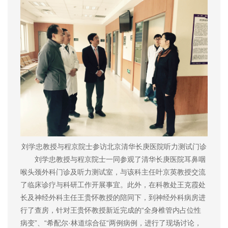
刘学忠教授与程京院士参访北京清华长庚医院听力测试门诊
刘学忠教授与程京院士一同参观了清华长庚医院耳鼻咽
喉头颈外科门诊及听力测试室，与该科主任叶京英教授交流
了临床诊疗与科研工作开展事宜。此外，在科教处王克霞处
长及神经外科主任王贵怀教授的陪同下，到神经外科病房进
行了查房，针对王贵怀教授新近完成的“全身椎管内占位性
病变”、“希配尔·林道综合征“两例病例，进行了现场讨论，