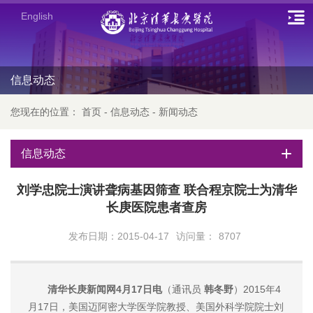
English
信息动态
您现在的位置：
首页
-
信息动态
-
新闻动态
信息动态
刘学忠院士演讲聋病基因筛查 联合程京院士为清华
长庚医院患者查房
发布日期：2015-04-17
访问量：
8707
清华长庚新闻网4月17日电
（通讯员
韩冬野
）2015年4
月17日，美国迈阿密大学医学院教授、美国外科学院院士刘