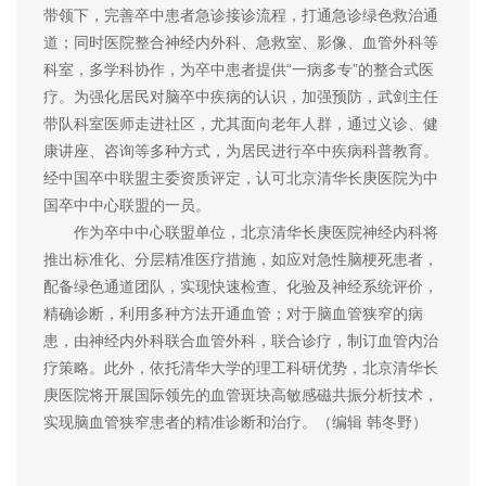
带领下，完善卒中患者急诊接诊流程，打通急诊绿色救治通
道；同时医院整合神经内外科、急救室、影像、血管外科等
科室，多学科协作，为卒中患者提供“一病多专”的整合式医
疗。为强化居民对脑卒中疾病的认识，加强预防，武剑主任
带队科室医师走进社区，尤其面向老年人群，通过义诊、健
康讲座、咨询等多种方式，为居民进行卒中疾病科普教育。
经中国卒中联盟主委资质评定，认可北京清华长庚医院为中
国卒中中心联盟的一员。
作为卒中中心联盟单位，北京清华长庚医院神经内科将
推出标准化、分层精准医疗措施，如应对急性脑梗死患者，
配备绿色通道团队，实现快速检查、化验及神经系统评价，
精确诊断，利用多种方法开通血管；对于脑血管狭窄的病
患，由神经内外科联合血管外科，联合诊疗，制订血管内治
疗策略。此外，依托清华大学的理工科研优势，北京清华长
庚医院将开展国际领先的血管斑块高敏感磁共振分析技术，
实现脑血管狭窄患者的精准诊断和治疗。（编辑 韩冬野）