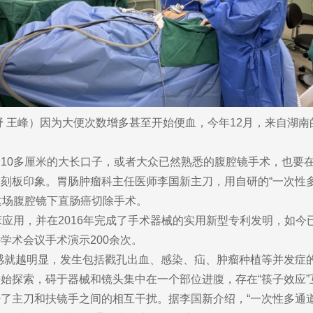
冬野 王峰）因为大便次数增多甚至开始便血，今年12月，来自湖
10多厘米的大长口子，或者大众已然熟悉的腹腔镜手术，也要在
刻板印象。胃肠肿瘤科主任医师李国新主刀，用自研的“一次性
这场腹腔镜下直肠癌切除手术。
应用，并在2016年完成了手术器械的实用新型专利发明，如今
学术会议手术演示200余次。
感就越明显，发生包括戳孔出血、感染、疝、肿瘤种植等并发症
始探索，碍于器械和镜头集中在一个部位进腹，存在“筷子效应
了主刀和扶镜手之间的相互干扰。据李国新介绍，“一次性多通道