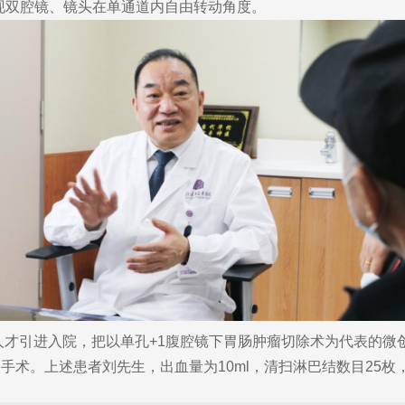
现双腔镜、镜头在单通道内自由转动角度。
点人才引进入院，把以单孔+1腹腔镜下胃肠肿瘤切除术为代表的
术。上述患者刘先生，出血量为10ml，清扫淋巴结数目25枚