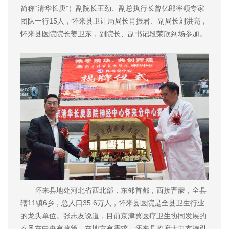
简称“清华长庚”）副院长王劲、副总执行长曾亿郎率领专家
团队一行15人，怀来县卫计局局长肖振君、副局长刘洪亮，
怀来县医院院长姜卫东，副院长、副书记段荣欣到场参加。
怀来县地处河北省西北部，东邻首都，西接晋蒙，全县
辖11镇6乡，总人口35.6万人，怀来县医院是全县卫生行业
的龙头单位。张志友说道，目前京津冀医疗卫生协同发展的
春风在中央有政策、在地方有需求，怀来县政府大力支持引