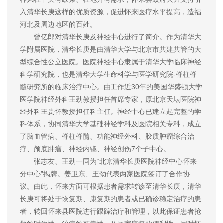
入清华长庚这样的优质资源，促进怀来医疗水平提高，造福
河北及周边地区的百姓。
曾亿郎对清华长庚及神经中心进行了简介。作为清华大
学附属医院，清华长庚是由清华大学与北京市共建共管的大
型综合性公立医院。医院神经中心隶属于清华大学临床神经
科学研究院，也是清华大学生命科学与医学研究院-脊柱脊
髓研究所的临床治疗中心。由工作近30年的美国华盛顿大学
医学院神经外科王劲教授担任首席专家，原北京天坛医院神
经外科王贵怀教授担任科主任。神经中心已建立起完整的学
科体系，协同清华大学基础神经学科及医院相关专科，成立
了脑血管病、脊柱脊髓、功能神经外科、胶质肿瘤综合治
疗、颅底肿瘤、神经内镜、神经创伤7个子中心。
张志友、王劲一同为“北京清华长庚医院神经中心怀来
分中心”揭牌。姜卫东、王劲代表两家医院签订了合作协
议。由此，怀来方面可根据患者需求转诊至清华长庚，清华
长庚可将处于恢复期、康复期的患者或已确诊稳定治疗的患
者，转回怀来县医院进行跟踪治疗和管理，以此保证患者抢