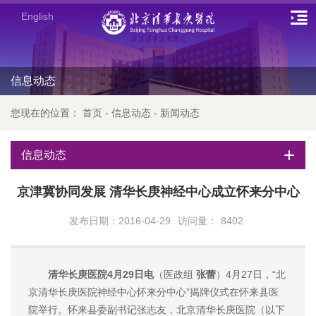
English
信息动态
您现在的位置：
首页
-
信息动态
-
新闻动态
信息动态
京津冀协同发展 清华长庚神经中心成立怀来分中心
发布日期：2016-04-29
访问量：
8402
清华长庚医院4月29日电
（医政组
张蕾
）4月27日，“北
京清华长庚医院神经中心怀来分中心”揭牌仪式在怀来县医
院举行。怀来县委副书记张志友，北京清华长庚医院（以下