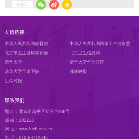
分享到:
友情链接
中华人民共和国教育部
中华人民共和国国家卫生健康委
北京市卫生健康委员会
员会
北京卫生信息网
清华大学
清华大学华信医院
清华大学玉泉医院
健康时报
生命时报
联系我们
地 址：北京市昌平区立汤路168号
邮 编：102218
网 址：www.btch.edu.cn
电 话：010-56112345