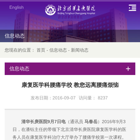
English
信息动态
您现在的位置：
首页
-
信息动态
-
新闻动态
信息动态
康复医学科腰痛学校 教您远离腰痛烦恼
发布日期：2016-09-07
访问量：
8237
清华长庚医院9月7日电
（通讯员
马春岳
）2016年9月3
日，在潘钰主任的带领下北京清华长庚医院康复医学科的医
务人员在康复医学科治疗大厅举办了腰痛学校第一次课程。