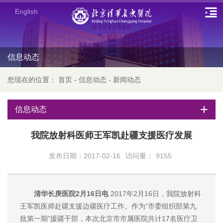
English
信息动态
您现在的位置：
首页
-
信息动态
-
新闻动态
信息动态
我院放射科医师王军凯赴疆支援医疗发展
发布日期：2017-02-16
访问量：
9155
清华长庚医院2月16日电
2017年2月16日，我院放射科
王军凯医师赴疆支援边疆医疗工作。作为“市委组织部第九
批第一期”援疆干部，本次北京市市属医院共计17名医疗卫