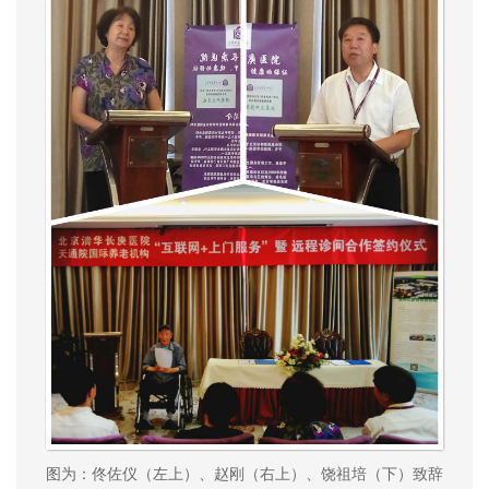
图为：佟佐仪（左上）、赵刚（右上）、饶祖培（下）致辞