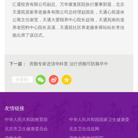
汇通投资有限公司副总、万华康复医院执行董事郭遐，北京
天通苑居家养老服务有限公司总经理赵国良，天通心苑退休
公寓主任谢宽，天通大爱颐养中心院长赵旭，天通苑南街道
养老照料中心院长吴溪，天通苑社区养老服务驿站站长李佳
懿出席了该仪式。
下一篇：
房颤专家进清华科普 治疗房颤可防脑卒中
分享到:
友情链接
中华人民共和国教育部
中华人民共和国国家卫生健康委
北京市卫生健康委员会
员会
北京卫生信息网
清华大学
清华大学华信医院