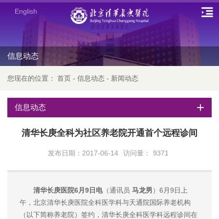
English
信息动态
您现在的位置：
首页
-
信息动态
-
新闻动态
信息动态
清华长庚全科为社区养老院开通首个远程诊间
发布日期：2017-06-14
访问量：
9371
清华长庚医院6月9日电
（通讯员
马龙男
）6月9日上
午，北京清华长庚医院全科医学科与天通院国际养老机构
（以下简称养老院）签约，清华长庚全科医学科远程诊间在