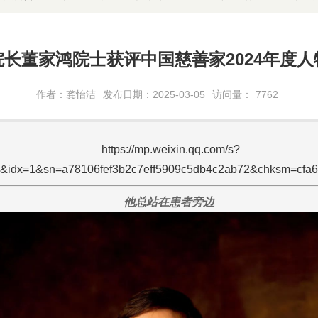
院长董家鸿院士获评中国慈善家2024年度人
作者：龚怡洁
发布日期：2025-03-05
访问量：
7762
https://mp.weixin.qq.com/s?
x=1&sn=a78106fef3b2c7eff5909c5db4c2ab72&chksm=cfa6c8
他总站在患者旁边 ‍‍‍‍‍‍‍‍‍‍‍‍‍