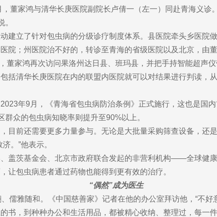
年7月，董家鸿与清华长庚医院副院长卢倩一（左一）同赴青海义诊
说。
推动建立了针对包虫病的分级诊疗制度体系。县医院牵头乡医院
州医院；州医院治不好的，转诊至青海的省级医院以及北京，由
7月，董家鸿再次访问果洛州达日县、班玛县，并把手持智能超声
，包括清华长庚医院在内的联盟内医院就可以对结果进行判读，
023年9月，《青海省包虫病防治条例》正式施行，这也是国内
，牧区群众的包虫病知晓率则提升至90%以上。
病，目前还需要更多力量参与。无论是大批量采购筛查设备，还
救济。”他表示。
、盖茨基金会、北京市政府联合发起的非营利机构——全球健康药
药，让包虫病患者通过药物也能得到更有效的治疗。
“偶然”成为医生
翩、儒雅随和。《中国慈善家》记者在他的办公室拜访他，“不好
上的书，到种种办公和生活用品，都被精心收纳、整理过，每一