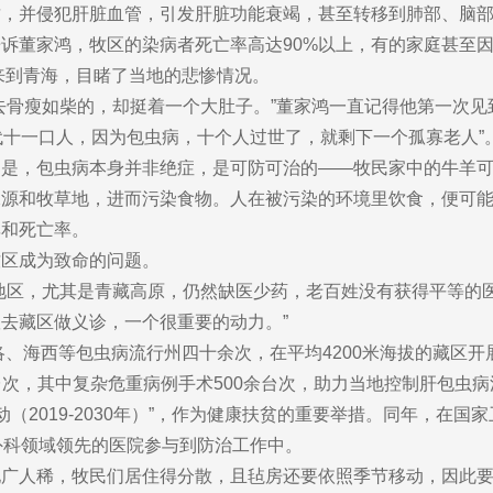
质，并侵犯肝脏血管，引发肝脏功能衰竭，甚至转移到肺部、脑
诉董家鸿，牧区的染病者死亡率高达90%以上，有的家庭甚至
次来到青海，目睹了当地的悲惨情况。
去骨瘦如柴的，却挺着一个大肚子。”董家鸿一直记得他第一次见
代十一口人，因为包虫病，十个人过世了，就剩下一个孤寡老人”
的是，包虫病本身并非绝症，是可防可治的——牧民家中的牛羊
水源和牧草地，进而污染食物。人在被污染的环境里饮食，便可
率和死亡率。
牧区成为致命的问题。
地区，尤其是青藏高原，仍然缺医少药，老百姓没有获得平等的医
去藏区做义诊，一个很重要的动力。”
洛、海西等包虫病流行州四十余次，在平均4200米海拔的藏区
余台次，其中复杂危重病例手术500余台次，助力当地控制肝包虫
动（2019-2030年）”，作为健康扶贫的重要举措。同年，
外科领域领先的医院参与到防治工作中。
地广人稀，牧民们居住得分散，且毡房还要依照季节移动，因此