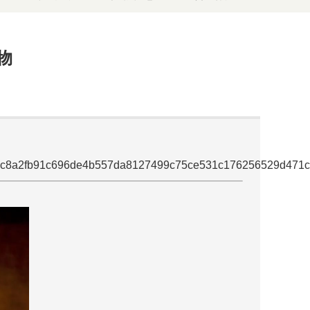
物
a2fb91c696de4b557da8127499c75ce531c176256529d471c4a5