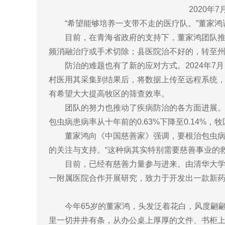
2020
“希望能够培养一支带不走的医疗队。”董家鸿
目前，在青海省政府的支持下，董家鸿团队
频消融治疗或手术切除；县医院治不好的，转至
防治的难题也有了新的应对方式。2024年
村医用其采集到结果后，将数据上传至远程系统
有希望大大提高牧区的筛查效率。
团队的努力也推动了疾病防治的各方面进展。2
包虫病患病率从十年前的0.63%下降至0.14%
董家鸿向《中国慈善家》强调，要根治包虫
的关注与支持。“这种病其实特别需要慈善事业的
目前，已经有慈善力量参与进来。由清华大学
一附属医院合作开展研究，致力于开发出一款新
今年65岁的董家鸿，头发泛着花白，风度翩
里一切井井有条，从办公桌上厚厚的文件、书柜