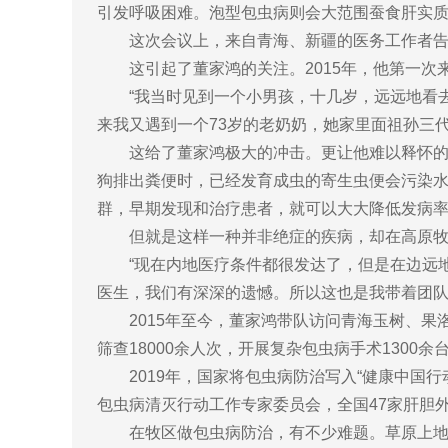
引发呼吸困难。泡型包虫病则会大范围蚕食肝实
这次会议上，来自青海、新疆的医务工作者告
这引起了董家鸿的关注。2015年，他第一
“我当时见到一个小男孩，十几岁，远远地看
来我又遇到一个73岁的老奶奶，她家里面祖孙三
这给了董家鸿极大的冲击。更让他难以释怀
狗排出粪便时，已经发育成虫的寄生虫便会污染
群，早期发现和治疗患者，就可以大大降低发病
但就是这样一种并非绝症的疾病，却在高原
“现在内地医疗条件都很发达了，但是在边远
医生，我们有深深的遗憾。所以这也是我带着团队
2015年至今，董家鸿带队访问青海玉树、果
筛查18000余人次，开展复杂包虫病手术1300
2019年，国家将包虫病防治写入“健康中国行
包虫病清灭行动工作专家委员会，全国47家肝胆
在牧区做包虫病防治，有不少难题。草原上