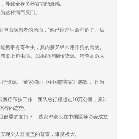
部，导致全身多器官功能衰竭。
因为这种病而灭门。
到包虫病患者的场面，“他已经是生命垂危了。后
。
可能携带有寄生虫，其内脏又经常用作狗的食物。
能感染上包虫病。如果能控制传染源、筛查高危人
疗资源。”董家鸿向《中国慈善家》感叹，“作为
开展医疗帮扶工作，团队总行程超过10万公里，累计
病流行的态势。
在国家卫健委的支持下，董家鸿牵头在中国医师协会成立
要实现全人群覆盖的普查，难度极大。