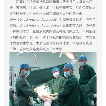
距离付立功医师抵达新疆和田快两个月了，每天出门
诊、查病房、讲课、做手术，忙碌但却充实。然而仅仅这么
短的时间里，付医生已经成功完成和田地区第一例
DAA（Direct Anterior Approach）全髋关节置换术，填补了
空白。Direct Anterior Approach意为直接前方入路，DAA是
一种微创术式，直接从肌肉间隙及神经间隙进入，不切断任
何肌肉组织，切口小，对于软组织的损伤程度最小，术后假
体脱位发生率低，术后无需保持特殊体位，早期就可坐直、
下蹲，较传统入路更早恢复日常生活。