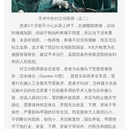
手术中的付立功医师（左二）
患者1个月前不小心从床上摔下，右侧髋部疼痛，活动
时痛感加剧，但由于制动时疼痛不明显，所以当下没有重
视，未及时就医。一拖再拖，疼痛不仅没有缓解，而且无法
站立走路，这才着了慌赶往当地医院就诊。X光片检查为右
侧股骨颈骨折，建议手术治疗，县医院条件有限进而转诊到
和田人民医院。
付立功医师接诊后发现，患者为右侧头下型股骨颈骨
折，完全移位（Garden IV型），股骨头坏死率非常高，需
要行右侧人工全髋关节置换术。患者才50岁，怎样最大化保
证她今后的生活质量？目前最常用的手术入路为后外侧入
路，但该入路切口长，需切断外旋肌群，术后为防止髋关节
脱位，需要保持特定体位，早期无法坐直、下蹲、穿袜子等
操作，严重影响早期的日常生活。而直接前方入路切口小，
不切断任何肌肉，创伤小，术后恢复快，脱位率低，早期便
可下地行走、坐直、下蹲、穿袜子等动作。付医生和团队反