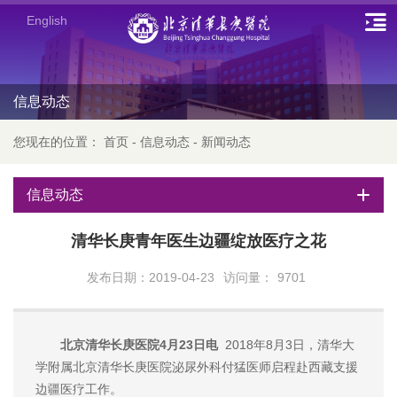
English
信息动态
您现在的位置：
首页
-
信息动态
-
新闻动态
信息动态
清华长庚青年医生边疆绽放医疗之花
发布日期：2019-04-23
访问量：
9701
北京清华长庚医院4月23日电
2018年8月3日，清华大
学附属北京清华长庚医院泌尿外科付猛医师启程赴西藏支援
边疆医疗工作。