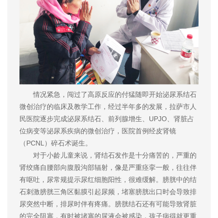
情况紧急，闯过了高原反应的付猛随即开始泌尿系结石
微创治疗的临床及教学工作，经过半年多的发展，拉萨市人
民医院逐步完成泌尿系结石、前列腺增生、UPJO、肾脏占
位病变等泌尿系疾病的微创治疗，医院首例经皮肾镜
（PCNL）碎石术诞生。
对于小龄儿童来说，肾结石发作是十分痛苦的，严重的
肾绞痛自腰部向腹股沟部辐射，像是严重痉挛一般，往往伴
有呕吐，尿常规提示尿红细胞阳性，很难缓解。膀胱中的结
石刺激膀胱三角区黏膜引起尿频，堵塞膀胱出口时会导致排
尿突然中断，排尿时伴有疼痛。膀胱结石还有可能导致肾脏
的完全阻塞，有时被堵塞的尿液会被感染，孩子病得就更重