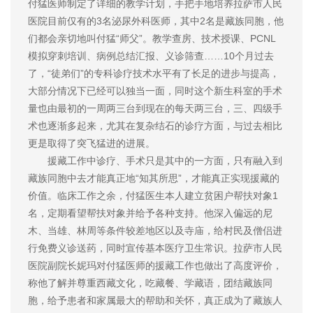
付猛医师制定了详细的教学计划，手把手地培养拉萨市人民
医院目前仅有的3名泌尿外科医师，其中2名是藏族同胞，他
们都会亲切地叫付猛“师父”。教学查房、技术授课、PCNL
模拟穿刺培训、病例总结汇报、义诊筛查……10个月过去
了，“徒弟们”的专科诊疗技术水平有了长足的进步与提高，
大部分情况下已经可以独当一面，同时这个新生科室的手术
量也由最初的一周两三台到现在的每天两三台，三、四级手
术也逐渐多起来，尤其在复杂结石的诊疗方面，与过去相比
更是取得了突飞猛进的进展。
援藏工作中诊疗、手术只是其中的一方面，只有融入到
藏族同胞中去才能真正地“知其所思”，才能真正实现援藏的
价值。临床工作之余，付猛医生本人建立贫困户帮扶对象1
名，定期看望帮扶对象并给予各种支持。他深入偏远的尼
木、当雄、林周等条件较差地区以及寺庙，给村民及僧侣进
行免费义诊送药，同时宣传基本医疗卫生常识。拉萨市人民
医院副院长妮玛对付猛医师的援藏工作也做出了高度评价，
称他了解并尊重西藏文化，吃藏餐、学藏语，团结藏族同
胞，给予患者和家属最大的帮助和关怀，真正成为了藏族人