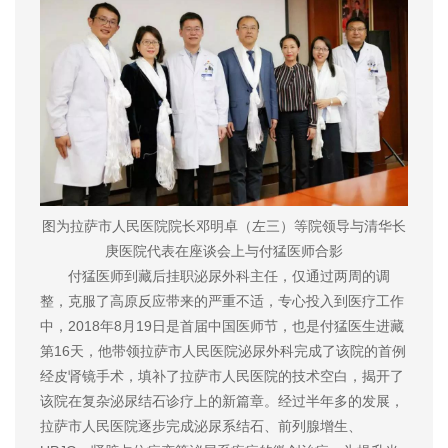
图为拉萨市人民医院院长邓明卓（左三）等院领导与清华长
庚医院代表在座谈会上与付猛医师合影
付猛医师到藏后挂职泌尿外科主任，仅通过两周的调
整，克服了高原反应带来的严重不适，专心投入到医疗工作
中，2018年8月19日是首届中国医师节，也是付猛医生进藏
第16天，他带领拉萨市人民医院泌尿外科完成了该院的首例
经皮肾镜手术，填补了拉萨市人民医院的技术空白，揭开了
该院在复杂泌尿结石诊疗上的新篇章。经过半年多的发展，
拉萨市人民医院逐步完成泌尿系结石、前列腺增生、