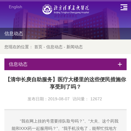
English
信息动态
您现在的位置：
首页
-
信息动态
-
新闻动态
信息动态
【清华长庚自助服务】医疗大楼里的这些便民措施你
享受到了吗？
发布日期：2019-08-07
访问量：
12672
“我在网上挂的号需要排队取号吗？”、“大夫、这个药我
能和XXX药一起服用吗？”、“我手机没电了，能帮忙找地方