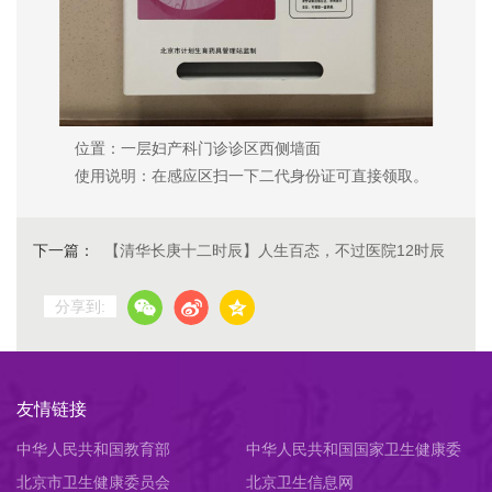
位置：一层妇产科门诊诊区西侧墙面
使用说明：在感应区扫一下二代身份证可直接领取。
下一篇：
【清华长庚十二时辰】人生百态，不过医院12时辰
分享到:
友情链接
中华人民共和国教育部
中华人民共和国国家卫生健康委
北京市卫生健康委员会
员会
北京卫生信息网