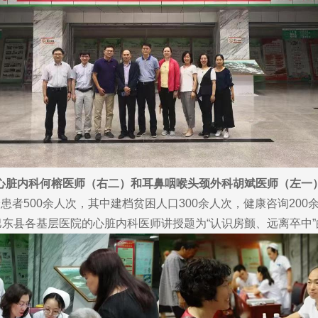
心脏内科何榕医师（右二）和耳鼻咽喉头颈外科胡斌医师（左一
500余人次，其中建档贫困人口300余人次，健康咨询20
东县各基层医院的心脏内科医师讲授题为“认识房颤、远离卒中