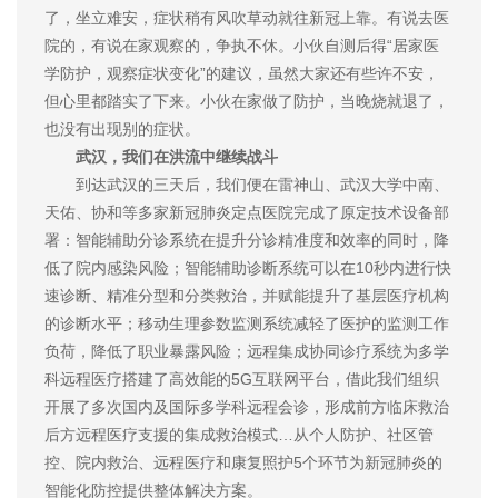
了，坐立难安，症状稍有风吹草动就往新冠上靠。有说去医
院的，有说在家观察的，争执不休。小伙自测后得“居家医
学防护，观察症状变化”的建议，虽然大家还有些许不安，
但心里都踏实了下来。小伙在家做了防护，当晚烧就退了，
也没有出现别的症状。
武汉，我们在洪流中继续战斗
到达武汉的三天后，我们便在雷神山、武汉大学中南、
天佑、协和等多家新冠肺炎定点医院完成了原定技术设备部
署：智能辅助分诊系统在提升分诊精准度和效率的同时，降
低了院内感染风险；智能辅助诊断系统可以在10秒内进行快
速诊断、精准分型和分类救治，并赋能提升了基层医疗机构
的诊断水平；移动生理参数监测系统减轻了医护的监测工作
负荷，降低了职业暴露风险；远程集成协同诊疗系统为多学
科远程医疗搭建了高效能的5G互联网平台，借此我们组织
开展了多次国内及国际多学科远程会诊，形成前方临床救治
后方远程医疗支援的集成救治模式…从个人防护、社区管
控、院内救治、远程医疗和康复照护5个环节为新冠肺炎的
智能化防控提供整体解决方案。