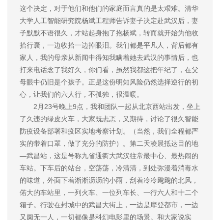
这个决定，对于他们和他们的家庭而言真的是太艰难。清华
大学人工智能研究院杨斌工程师告诉妻子决定赴武汉后，妻
子默默不语很久，才站起身抱了抱杨斌，转而就开始为他收
拾行囊，一边收拾一边掉眼泪。我们都是平凡人，背后都有
家人，我的母亲从新闻中得知我瞒着她去武汉的事情后，也
打来电话念了我好久，你们看，虽然我都这把年纪了，在父
母眼中仍旧是个孩子。正是这份明知风险仍然选择逆行的初
心，让我们的六人行，不孤独，很温暖。
2月23号晚上9点，我和团队一起从北京西站出发，坐上
了久违的绿皮火车，大家既忐忑，又期待，讨论了很久智能
防疫设备部署和疫区实地考察计划。（当然，我们全程都严
实的带着口罩，做了充分的防护）。第二天凌晨抵达目的地
—武昌站，这是号称九省通衢大武汉往常最中心、最热闹的
车站。下车后的站台，空荡荡，冷清清，到处弥漫着消毒水
的味道，外面下着淅淅沥沥的小雨，刮着冷冷飕飕的北风，
偌大的车站里，一列火车、一位列车长、一行六人和十二个
箱子。行驶在封城中的武昌大街上，一边是摩登都市，一边
又阒无一人，一切都像是科幻电影里的场景。和大家说实