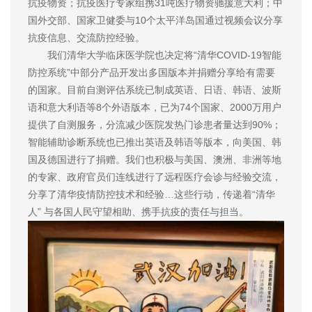
抗疫物资；抗疫医疗专家组携31吨医疗物资驰援意大利；中
国外交部、国家卫健委与10个太平洋岛国通过视频会议分享
抗疫信息、交流防控经验。
我们清华大学临床医学院也决定将“清华COVID-19智能
防控系统”中部分产品开发出多国版本并捐赠分享给有需要
的国家。目前自测评估系统已制成英语、日语、韩语、波斯
语和意大利语等8个外语版本，已为74个国家、2000万用户
提供了自测服务，分流减少医院发热门诊患者量达到90%；
智能辅助诊断系统也已推出英语及韩语等版本，向美国、韩
国及德国进行了捐赠。我们也积极与美国、澳洲、非洲等地
的专家、政府官员们连线进行了远程医疗会诊与经验交流，
分享了清华疫情防控技术和经验…这些行动，传递着“清华
人” 与各国人民守望相助、携手抗疫的责任与担当。