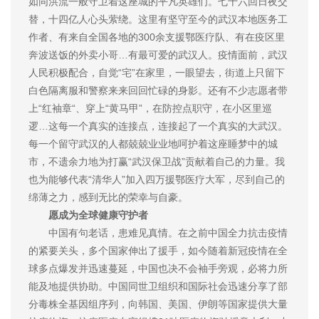
如同洪流一般守卫着这座城的平凡英雄们。七十六回日夜交
替，十四亿人心头萦绕。这里有坚守至今的武汉本地医务工
作者、有来自全国各地的300余支援鄂医疗队、有在疫区里
奔波送饭的外卖小哥…有最可爱的武汉人。疫情面前，武汉
人民积极配合，自觉“宅”在家里，一眼望去，街道上只留下
白色隔离服和警察来来回回忙碌的身影。还有不少志愿者带
上“红袖章“、穿上“黄马甲”，在防控点职守，在小区里巡
逻…这每一个真实的连接点，连接起了一个真实的大武汉。
每一个留守武汉的人都兢兢业业地呵护着这座睡梦中的城
市，不遗余力地为打赢“武汉保卫战”贡献着自己的力量。我
也为能够代表“清华人”加入四万援鄂医疗大军，尽到自己的
绵薄之力，感到无比的荣幸与自豪。
愿成为全球健康守护者
中国有句老话，患难见真情。在之前中国全力抗击疫情
的紧要关头，多个国家伸出了援手，如今随着新冠疫情在全
球多点爆发并迅速蔓延，中国也决不会袖手旁观，必将力所
能及地提供协助。中国同世卫组织和国际社会迅速分享了部
分毒株全基因组序列，向韩国、美国、伊朗等国家提供大量