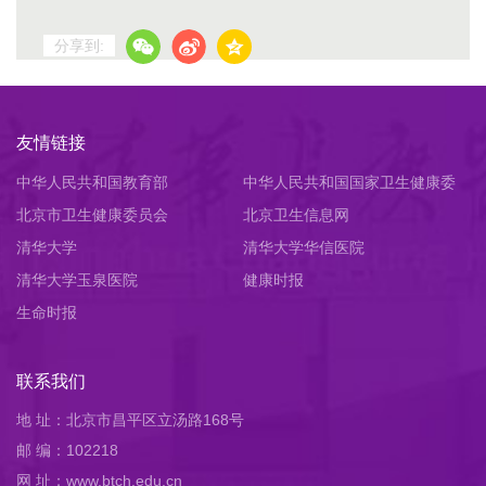
分享到:
友情链接
中华人民共和国教育部
中华人民共和国国家卫生健康委
北京市卫生健康委员会
员会
北京卫生信息网
清华大学
清华大学华信医院
清华大学玉泉医院
健康时报
生命时报
联系我们
地 址：北京市昌平区立汤路168号
邮 编：102218
网 址：www.btch.edu.cn