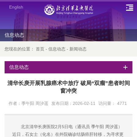
English
信息动态
您现在的位置：
首页
-
信息动态
-
新闻动态
信息动态
清华长庚开展乳腺癌术中放疗 破局“双瘤”患者时间
窗冲突
作者：季午阳 周汐遥
发布日期：2026-02-11
访问量：
4771
北京清华长庚医院2月5日电（通讯员 季午阳 周汐遥）
近日，石女士（化名）在外院确诊结肠癌肝转移，为寻求更