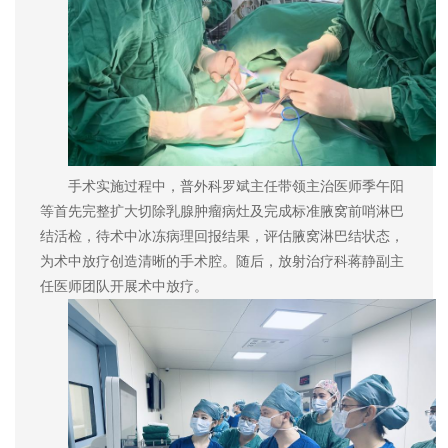
手术实施过程中，普外科罗斌主任带领主治医师季午阳
等首先完整扩大切除乳腺肿瘤病灶及完成标准腋窝前哨淋巴
结活检，待术中冰冻病理回报结果，评估腋窝淋巴结状态，
为术中放疗创造清晰的手术腔。随后，放射治疗科蒋静副主
任医师团队开展术中放疗。