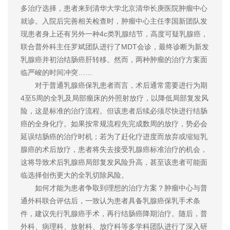
多治疗选择，患者来到清华大学北京清华长庚医院肿瘤中心
就诊。入院后完善相关检查时，肿瘤中心主任李国新团队发
现患者身上还有另外一种4c类乳腺结节，高度可疑乳腺癌，
联合普外科主任罗斌团队进行了MDT会诊，最终诊断为新发
乳腺癌并初治结肠癌肝转移。然而，两种肿瘤的治疗方案面
临严峻的时间冲突……
对于普通乳腺癌保乳患者而言，术后通常需要进行为期
4至5周的全乳及局部瘤床的外照射放疗，以降低局部复发风
险，这是标准的治疗流程。但该患者后续必须尽快进行结肠
癌的全身化疗。如果按常规流程先完成数周的放疗，势必会
延误结肠癌的治疗时机；若为了赶化疗进度而放弃或缩短乳
腺癌的术后放疗，患者将失去接受乳腺癌标准治疗的机会，
这将导致术后乳腺癌局部复发风险升高，甚至该患者可能面
临选择创伤更大的全乳切除风险。
如何才能为患者争取到理想的治疗方案？肿瘤中心与普
通外科联合评估后，一致认为患者具备乳腺癌保乳手术条
件，建议先行乳腺癌手术，再行结肠癌降期治疗。随后，普
外科、病理科、放射科、放疗科等多学科团队进行了深入研