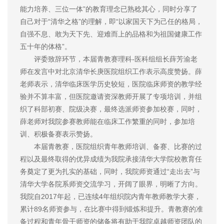
能力培养、三位一体”的教育理念已熟稔其心，同时分享了
自己对于“清华之格”的理解，即“以家国天下为己任的格局，
自强不息、敢为天下先、迎难而上的品格和为祖国健康工作
五十年的体格”。
评委致辞环节，本届青教赛理科-医科组组长薛芳渝老
师在发言中对北京清华长庚医院组织工作表示高度赞扬。薛
老师表示，清华临床医学历史较短，医院临床师资的教学经
验并不算丰富，但医院邀请资深教师开展了专项培训，并组
织了科部初赛、院级决赛，最终选派师资参加校赛，同时，
薛老师对我院参赛教师能在临床工作繁重的同时，参加培
训、积极备赛表示赞扬。
本届青教赛，医院组织青年教师培训、备赛、比赛的过
程以及最终取得的优异成绩为我院承接清华大学院校教育任
务奠定了更为扎实的基础，同时，我院师资通过“走出去”与
清华大学各院系师资交流学习，开阔了眼界，明晰了方向。
我院自2017年起，已连续4年组织院内青年教师教学大赛，
累计89名师资参与，在比赛中得到锻炼和提升。青教赛的准
备过程和青年骨干师资的储备将有助于我院卓越师资团队的