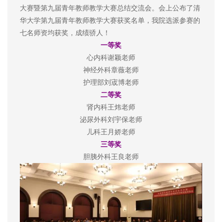
大赛暨第九届青年教师教学大赛总结交流会。会上公布了清
华大学第九届青年教师教学大赛获奖名单，我院选派参赛的
七名师资均获奖，成绩骄人！
一等奖
心内科谢颖老师
神经外科章薇老师
护理部刘宬博老师
二等奖
肾内科王炜老师
泌尿外科刘宇保老师
儿科王月娇老师
三等奖
胆胰外科王良老师