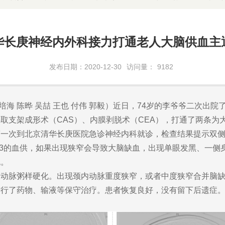
华长庚神经内外科接力打通老人大脑供血主
发布日期：2020-12-30
访问量：
9182
培海 陈晔 吴喆 王也 付伟 郭毅）近日，74岁的李爷爷二次
取支架成形术（CAS）、内膜剥脱术（CEA），打通了两条为
次到北京清华长庚医院急诊神经内科就诊，检查结果提示双侧
/3的血供，如果出现狭窄会导致大脑缺血，出现单眼发黑、一侧
死。
脉粥样硬化。出现颈内动脉重度狭窄，或者中度狭窄合并脑缺
进行了药物、输液等保守治疗。患者恢复良好，没有留下后遗症