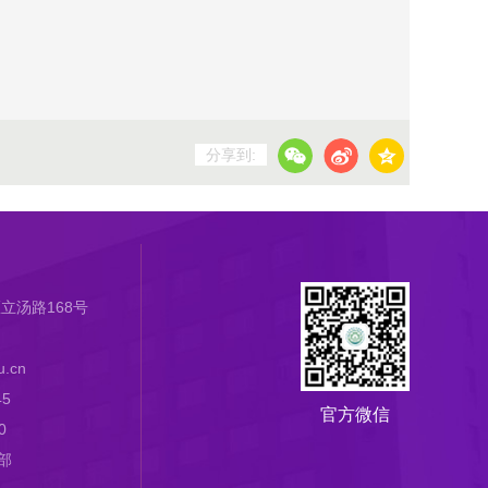
分享到:
立汤路168号
.cn
45
官方微信
0
部