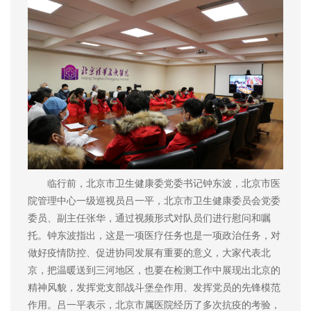
临行前，北京市卫生健康委党委书记钟东波，北京市医
院管理中心一级巡视员吕一平，北京市卫生健康委员会党委
委员、副主任张华，通过视频形式对队员们进行慰问和嘱
托。钟东波指出，这是一项医疗任务也是一项政治任务，对
做好疫情防控、促进协同发展有重要的意义，大家代表北
京，把温暖送到三河地区，也要在检测工作中展现出北京的
精神风貌，发挥党支部战斗堡垒作用、发挥党员的先锋模范
作用。吕一平表示，北京市属医院经历了多次抗疫的考验，