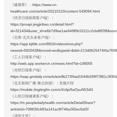
《健康界》：
https://www.cn-
healthcare.com/article/20210110/content-549094.html
《经济日报新闻客户端》：
https://proapi.jingjiribao.cn/detail.html?
id=321434&user_id=e6b7d9ee1ae649f0b10111c2cbd8f2f8&sour
《北青-北京头条客户端》：
https://app.bjtitle.com/8816/videoshow.php?
newsid=5820438&mood=wx&typeid=&did=213d0625474f4a7698
《工人日报客户端》：
http://web.app.workercn.cn/news.html?id=148055
《光明日报客户端》：
https://wap.gmdaily.cn/article/e9b273f4ad1544b599f73f61c3f30
《北京新闻广播-整点快报》：音频片段
https://mobile.tingtingfm.com/v3/clip/5aOyuN53dG
《人民日报健康客户端》：
https://m.peopledailyhealth.com/articleDetailShare?
articleId=708830c683a141ac9f746e265ec0af2f
《清华大学》：