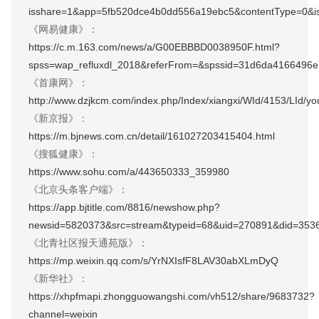
isshare=1&app=5fb520dce4b0dd556a19ebc5&contentType=0&i
《网易健康》：
https://c.m.163.com/news/a/G00EBBBD0038950F.html?
spss=wap_refluxdl_2018&referFrom=&spssid=31d6da4166496
《首康网》：
http://www.dzjkcm.com/index.php/Index/xiangxi/WId/4153/LId/yo
《新京报》：
https://m.bjnews.com.cn/detail/161027203415404.html
《搜狐健康》：
https://www.sohu.com/a/443650333_359980
《北京头条客户端》：
https://app.bjtitle.com/8816/newshow.php?
newsid=5820373&src=stream&typeid=68&uid=270891&did=353
《北青社区报天通苑版》：
https://mp.weixin.qq.com/s/YrNXIsfF8LAV30abXLmDyQ
《新华社》：
https://xhpfmapi.zhongguowangshi.com/vh512/share/9683732?
channel=weixin