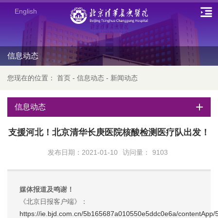
English
信息动态
您现在的位置：
首页
-
信息动态
-
新闻动态
信息动态
支援河北！北京清华长庚医院核酸检测医疗队出发！
发布日期：2021-01-10
访问量：
9103
媒体报道及鸣谢！
《北京日报客户端》：
https://ie.bjd.com.cn/5b165687a010550e5ddc0e6a/contentAp