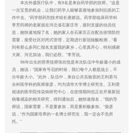
本次外援医疗队中，有9名是来自药学部的技师。“这是
一次宝贵的机会，让我们药学人能够直接地参加到抗疫的工
作中去。”药学部药剂技术组长唐婧说。药学部临床药学科
李芳药师的老家就在河北省石家庄市，接到支援的动员信
息，她快速地报了名，她的家人在石家庄正在配合疫情防控
需要，接受社区封闭式管理，定期进行新冠核酸检测，“看
到有那么多同仁报名支援我的家乡，心里真开心，特别感谢
大家。河北加油，我们必胜。”李芳说。
96年出生的营养技师张欣悦是本次队伍中年龄最小的成
员，她说：“国家有号召的时候，我们每个人都是战士，不
分年龄大小。”此外，队伍中，来自公共实验室的王利君与
全科医学科的医师柴彦，均为清华大学博士研究生。王利君
就读的医学院传染病研究中心，在疫情期间也正在开展新冠
病毒感染的相关研究，得到通知后，她快速报名，“我的导
师说，国家需要，不是要参加，而是要积极参加。”柴彦
说，“作为国家培养的一名博士研究生，我一定会不负所
托。”