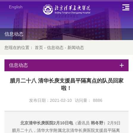
English
信息动态
您现在的位置：
首页
-
信息动态
-
新闻动态
信息动态
腊月二十八 清华长庚支援昌平隔离点的队员回家
啦！
发布日期：2021-02-10
访问量：
8886
北京清华长庚医院2月10日电
（
通讯员
韩冬野
）2月9日
腊月二十八，清华大学附属北京清华长庚医院支援昌平隔离