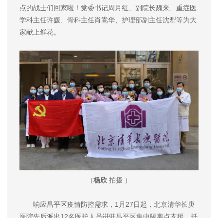
点的战士们回家啦！党委书记周月红、副院长魏来、重症医
学科主任许媛、骨科主任肖嵩华、护理部副主任沈犁等为大
家献上鲜花。
（
杨欣
拍摄 ）
响应昌平区疫情防控需求，1月27日起，北京清华长庚
医院先后派出12名医护人员进驻昌平区集中隔离点支援。抵