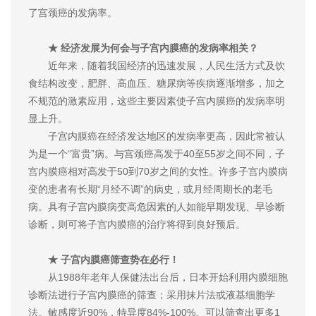
了宫颈癌的发病率。
★ 经济发展为何会与子宫内膜癌的发病率相关？
近年来，随着我国经济的迅速发展，人民生活方式及饮
食结构改变，肥胖、高血压、糖尿病等疾病逐渐增多，加之
不规范的激素应用，这些主要因素使子宫内膜癌的发病率明
显上升。
子宫内膜癌在经济发达地区的发病率更高，因此常被认
为是一个“富贵”病。与宫颈癌高发于40至55岁之间不同，子
宫内膜癌相对高发于50到70岁之间的女性。许多子宫内膜病
变的患者有长期“月经不调”的病史，或月经周期长的老毛
病。具有子宫内膜病变高危因素的人如能早期发现、早诊断
诊断，则可将子宫内膜癌的治疗将得到良好预后。
★ 子宫内膜癌筛查势在必行！
从1988年老年人保健法出台后，日本开始利用内膜细胞
诊断法进行子宫内膜癌的筛查；采用抹片法或液基细胞学
法。敏感度近90%，特异度84%-100%。可以筛查出更多1