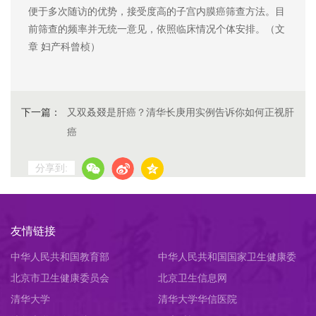
便于多次随访的优势，接受度高的子宫内膜癌筛查方法。目
前筛查的频率并无统一意见，依照临床情况个体安排。（文
章 妇产科曾桢）
下一篇：
又双叒叕是肝癌？清华长庚用实例告诉你如何正视肝
癌
分享到:
友情链接
中华人民共和国教育部
中华人民共和国国家卫生健康委
北京市卫生健康委员会
员会
北京卫生信息网
清华大学
清华大学华信医院