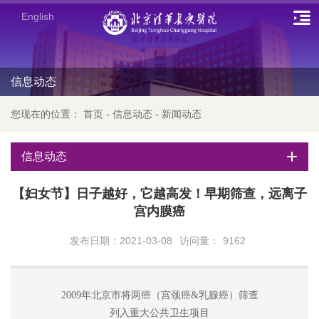
English
信息动态
您现在的位置：
首页
-
信息动态
-
新闻动态
信息动态
【妇女节】日子越好，它越高发！早期筛查，远离子
宫内膜癌
发布日期：2021-03-08
访问量：
9162
2009年北京市将两癌（宫颈癌&乳腺癌）筛查
列入重大公共卫生项目