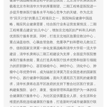
健康中国战略推展进程中的新型医院，北京清华长庚医院承
载着北京市和清华大学的厚重期望。二期工程将是医院进一
步提升整体医疗服务水平与核心竞争力的关键。作为北京
市“回天计划”的重点工程项目之一，医院响应健康中国战
略，顺应民众健康需要，结合医疗业务运营发展情况，二期
工程将重点建设“妇儿中心”，增加京北地区妇产科和儿科的
优质医疗服务资源。同时，打造京北地区急重症救治中心，
重点涵盖创伤、心脑血管急救、危重孕产妇和婴幼儿救治工
作。借助国家京津冀一体化发展战略和清华大学双一流大学
建设，清华长庚将以二期工程建设为支撑，全面提升医院整
体医疗服务效能，重点打造具有医疗技术优势和创新引领能
力的肝胆胰中心、器官移植中心、神经中心、消化中心、肿
瘤中心等优势学科，成为辐射京津冀乃至全国患者的国家医
学中心。践行健康中国战略，面向天通苑百万居民的健康需
求，清华长庚将在昌平区政府的支持下整合社区医疗资源，
构建集预防、诊疗、康复、慢病管理和高龄照护为一体的综
合健康医疗服务中心，为社区提供覆盖全人群、全生涯和全
维度的系统连续健康医疗服务，打造新时代城市健康医疗联