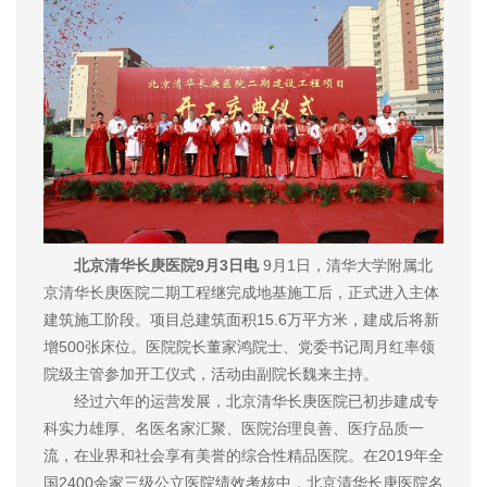
北京清华长庚医院9月3日电
9月1日，清华大学附属北
京清华长庚医院二期工程继完成地基施工后，正式进入主体
建筑施工阶段。项目总建筑面积15.6万平方米，建成后将新
增500张床位。医院院长董家鸿院士、党委书记周月红率领
院级主管参加开工仪式，活动由副院长魏来主持。
经过六年的运营发展，北京清华长庚医院已初步建成专
科实力雄厚、名医名家汇聚、医院治理良善、医疗品质一
流，在业界和社会享有美誉的综合性精品医院。在2019年全
国2400余家三级公立医院绩效考核中，北京清华长庚医院名