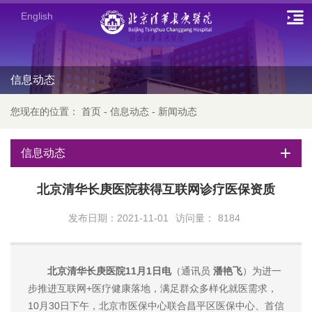
English
信息动态
您现在的位置：
首页
-
信息动态
-
新闻动态
信息动态
北京清华长庚医院获得互联网诊疗医保资质
发布日期：2021-11-01
访问量：
8184
北京清华长庚医院11月1日电
（通讯员
潘艳飞
）为进一
步推进互联网+医疗健康落地，满足群众多样化就医需求，
10月30日下午，北京市医保中心联合昌平区医保中心、首信