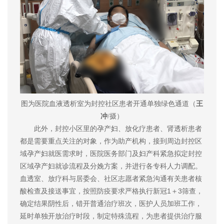
图为医院血液透析室为封控社区患者开通单独绿色通道（
王
冲
/摄）
此外，封控小区里的孕产妇、放化疗患者、肾透析患者
都是需要重点关注的对象，作为助产机构，接到周边封控区
域孕产妇就医需求时，医院医务部门及妇产科紧急拟定封控
区域孕产妇就诊流程及分娩方案，并进行各专科人力调配。
血透室、放疗科与居委会、社区志愿者紧急沟通有关患者核
酸检查及接送事宜，按照防疫要求严格执行新冠1＋3筛查，
确定结果阴性后，错开普通治疗班次，医护人员加班工作，
延时单独开放治疗时段，制定特殊流程，为患者提供治疗服