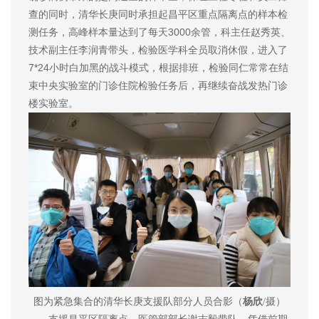
查的同时，清华长庚同时承担起昌平区重点隔离点的样本检
测任务，高峰样本量达到了每天3000余管，科主任赵秀英、
技术副主任李润青带头，检验医学科全员取消休假，进入了
7*24小时白加黑的战斗模式，根据排班，检验同仁常常在结
束中央实验室的门诊住院检验任务后，再继续奋战发热门诊
楼实验室。
图为紧急集合的清华长庚支援队部分人员合影（
杨欣
/摄）
支援昌平区隔离点，医管部部长谢志毅带队，凭借前期