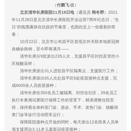
（
付鹏飞
/摄）
北京清华长庚医院11月18日电
（通讯员
韩冬野
）2021
年11月28日是北京清华长庚医院开业运营7周年纪念日，“生
日”的氛围裹挟在抗疫的节奏里，也因此交上一份最新的答
卷：
10月22日，北京市公布昌平区首现京外关联本地新冠肺
炎确诊病例，至今即将满月——
清华长庚分9批派出228人次，支援昌平区封控及管控小
区核酸采样；
清华长庚派出31人进驻昌平区隔离点，支援医疗工作；
清华长庚派出65人次赴昌平区6处疫苗接种点支援，完
成6600余人员疫苗接种；
清华长庚在350名员工被隔离、封控在社区，39名员工
执行冬奥测试赛医疗保障工作的背景下，精准调整住院安
排，保持着全体科室门诊、急诊、手术、发热门诊、核酸筛
查门诊等诊疗活动照常运行；
保障医院接种点开放的同时，每天派出12名医务人员单
项支援周边3-11岁儿童新冠疫苗接种；