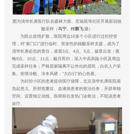
图为清华长庚医疗队在森林大第、宏福苑等社区开展新冠核
酸采样（
马宁、付鹏飞
/摄）
为防止疫情扩散，医院周边10多个小区进行过封控管
理，对“家门口”进行临时、突发性的核酸采样支援，成为了
清华长庚必负的责任，凌晨3点、4点、5点，披星出发；夜
晚9点、10点、11点，戴月而归，深入中高风险小区及周边
完成采样任务；严格居家隔离不让外出的居民，白衣入户采
集。疫情冷酷、冷冬风硬，“大白们”的心热着。
为封控小区的患者提供医疗保障，北京清华长庚医院肩
负起患儿、肝胆危重症、血液病患者的救治任务，开辟单独
空间、设置独立动线、医师前往发热门诊救治，不耽误患者
诊疗。