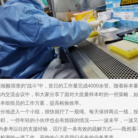
酸筛查的“战斗”中，首日的工作量完成4000余管。随着标本
组内交流会议中，和大家分享了面对大批量样本时的一些策略，
合本组组员的工作方案，提高检验效率。
地进入一个小组，很快就拧了一股绳。每天保持两点一线，按
累积，一些年轻的小伙伴也会有烦躁的情况——一波未平，一波
因为参考以往的支援经验，话疗是一条有效的疏解方式——既然
度检测的一项工作，平静的心态是我们必备的业务素质。