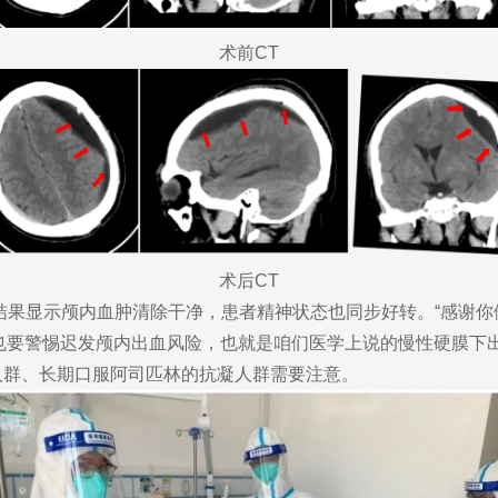
术前CT
术后CT
果显示颅内血肿清除干净，患者精神状态也同步好转。“感谢你
也要警惕迟发颅内出血风险，也就是咱们医学上说的慢性硬膜下
人群、长期口服阿司匹林的抗凝人群需要注意。