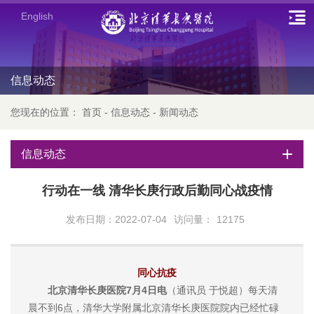
English
信息动态
您现在的位置：
首页
-
信息动态
-
新闻动态
信息动态
行动在一线 清华长庚行政后勤同心战疫情
发布日期：2022-07-04
访问量：
12175
同心抗疫
北京清华长庚医院7月4日电
（通讯员 于悦超）每天清
晨不到6点，清华大学附属北京清华长庚医院院内已经忙碌