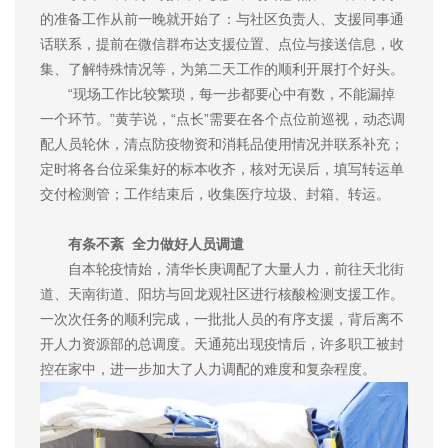
的准备工作从前一晚就开始了：与社区负责人、支援同事通
话联系，提前在微信群布达支援位置、点位与接送信息，收
集、了解特殊情况等，为第二天工作的顺利开展打个好头。
“现场工作比较繁琐，每一步都要心中有数，不能漏掉
一个环节。”黄芋说，“点长”需要在各个点位前巡视，动态调
配人员轮休，清点防疫物资和消耗品使用情况并联系补充；
定时将各台位采集好的标本收齐，核对无误后，填写转运单
交付检测管；工作结束后，收集医疗垃圾、封箱、转运。
有条不紊 全力做好人员调遣
自本轮疫情始，清华长庚调配了大量人力，前往天北街
道、天南街道、阳坊与回龙观社区进行核酸检测支援工作。
一次次任务的顺利完成，一批批人员的有序支援，背后离不
开人力资源部的总调度。天通苑出现疫情后，许多职工被封
控在家中，进一步加大了人力调配的难度和复杂程度。