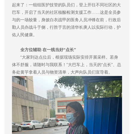
起来了：一组组医护技管的队员们，登上开往不同社区的大
巴车，开启了当天的社区核酸检测支援工作……这是全员参
与的一场较量，身披白衣战甲的医务人员冲锋在前，行政后
勤人员亦战斗于侧，行胜于言的清华长庚人以实际行动，护
佑人民健康。
全方位辅助 在一线当好“点长”
“大家到达点位后，根据现场实际安排开展采样。若身
体不舒服，请随时与我联系！”大巴车上，当天的“点长”、总
务处黄芋拿着人员与物资清单，大声向队员们宣导着。