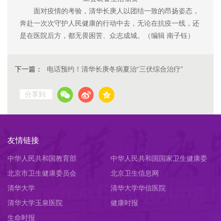
面对疫情的考验，清华长庚人以团结一致的昂扬姿态，
奔赴一次次守护人民健康的行动中去，无论在抗疫一线，还
是在医院后方，都无畏困苦、众志成城。（编辑 南子钰）
下一篇：
电话预约！清华长庚冬病夏治“三伏综合治疗”
分享到:
友情链接
中华人民共和国教育部
中华人民共和国国家卫生健康委
北京市卫生健康委员会
员会
北京卫生信息网
清华大学
清华大学华信医院
清华大学玉泉医院
健康时报
生命时报