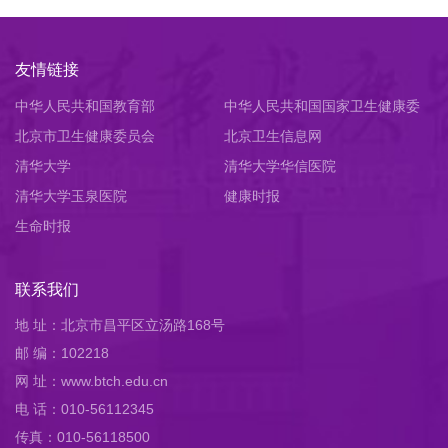
友情链接
中华人民共和国教育部
中华人民共和国国家卫生健康委
北京市卫生健康委员会
员会
北京卫生信息网
清华大学
清华大学华信医院
清华大学玉泉医院
健康时报
生命时报
联系我们
地 址：北京市昌平区立汤路168号
邮 编：102218
网 址：www.btch.edu.cn
电 话：010-56112345
传真：010-56118500