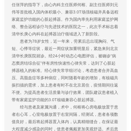
任张萍的指导下，由心内科主任医师何榕、副主任医师刘元
伟等首批植入国内体积最小、兼容3.0T场强核磁并具备远程
家庭监护功能的心脏起搏器。作为国内率先利用家庭监护网
络、整合远程诊疗与先进技术的医院之一，此次手术标志着
清华长庚心内科在起搏器治疗领域进入了新阶段。
患者为78岁女性，近一年来，劳累后总出现胸闷、气
短、心悸等症状，最近一周症状加重明显后，紧急来到北京
清华长庚医院就诊。经24小时动态心电图评估，被确诊“病
态窦房结综合征”伴有房性快速性心律失常，达到了心脏起
搏器植入的标准。经心律失常学组讨论，考虑患者合并高血
压、高脂血症等多种病症，同时随着年龄的增加，有核磁共
振扫描的需求，加上患者有时不在北京居住，疫情期间往返
不便。为提高患者生活质量与诊疗效果，团队建议患者植入
带有家庭监护功能的3.0T核磁兼容心脏起搏器。
经与患者及家属沟通，术中，何榕将心房电极放置于患
者右心耳，心室电极放置于右室间隔，经测试，患者各项数
值良好，最后将起搏器置入体内，认真精细缝合，在保证最
大程度减少感染的同时，使患者佩戴更加美观舒适。术后患