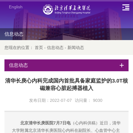
English
信息动态
您现在的位置：
首页
-
信息动态
-
新闻动态
信息动态
清华长庚心内科完成国内首批具备家庭监护的3.0T核
磁兼容心脏起搏器植入
发布日期：2022-07-07
访问量：
9030
北京清华长庚医院7月7日电
（心内科供稿）近日，清华
大学附属北京清华长庚医院心内科在副院长、心血管中心主