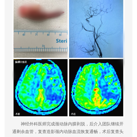
神经外科医师完成颈动脉内膜剥脱，后介入团队继续开
通剩余血管，复查造影颈内动脉血流恢复通畅，术后复查头