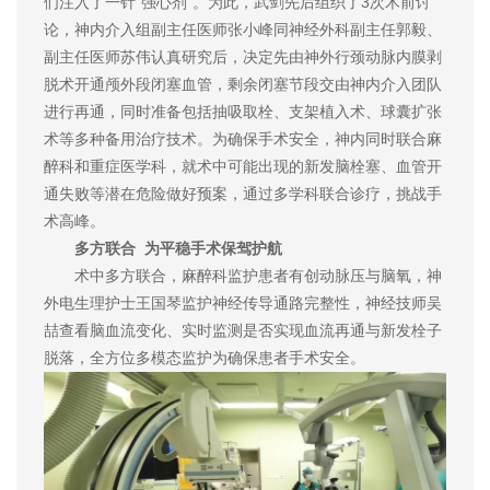
们注入了一针“强心剂”。为此，武剑先后组织了3次术前讨
论，神内介入组副主任医师张小峰同神经外科副主任郭毅、
副主任医师苏伟认真研究后，决定先由神外行颈动脉内膜剥
脱术开通颅外段闭塞血管，剩余闭塞节段交由神内介入团队
进行再通，同时准备包括抽吸取栓、支架植入术、球囊扩张
术等多种备用治疗技术。为确保手术安全，神内同时联合麻
醉科和重症医学科，就术中可能出现的新发脑栓塞、血管开
通失败等潜在危险做好预案，通过多学科联合诊疗，挑战手
术高峰。
多方联合 为平稳手术保驾护航
术中多方联合，麻醉科监护患者有创动脉压与脑氧，神
外电生理护士王国琴监护神经传导通路完整性，神经技师吴
喆查看脑血流变化、实时监测是否实现血流再通与新发栓子
脱落，全方位多模态监护为确保患者手术安全。