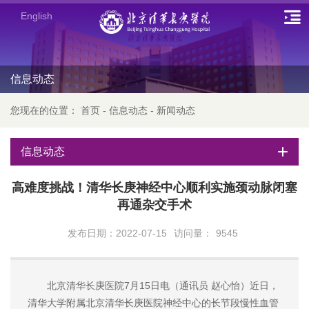
English
信息动态
您现在的位置：
首页
-
信息动态
-
新闻动态
信息动态
高难度挑战！清华长庚神经中心顺利实施颈动脉闭塞
再通杂交手术
发布日期：2022-07-15
访问量：
9545
北京清华长庚医院7月15日电（通讯员 赵心怡）近日，
清华大学附属北京清华长庚医院神经中心的长节段慢性血管