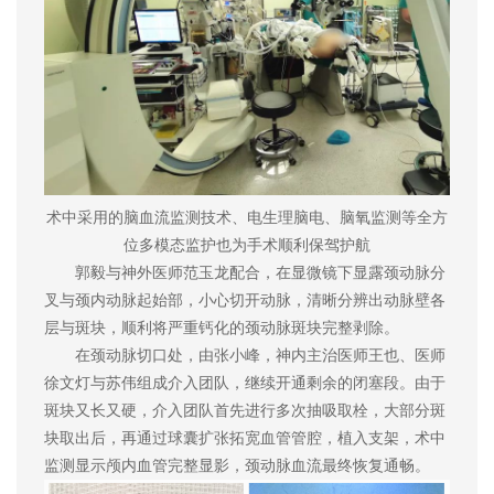
术中采用的脑血流监测技术、电生理脑电、脑氧监测等全方
位多模态监护也为手术顺利保驾护航
郭毅与神外医师范玉龙配合，在显微镜下显露颈动脉分
叉与颈内动脉起始部，小心切开动脉，清晰分辨出动脉壁各
层与斑块，顺利将严重钙化的颈动脉斑块完整剥除。
在颈动脉切口处，由张小峰，神内主治医师王也、医师
徐文灯与苏伟组成介入团队，继续开通剩余的闭塞段。由于
斑块又长又硬，介入团队首先进行多次抽吸取栓，大部分斑
块取出后，再通过球囊扩张拓宽血管管腔，植入支架，术中
监测显示颅内血管完整显影，颈动脉血流最终恢复通畅。