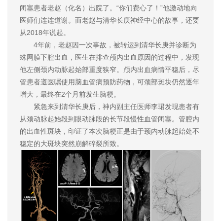
闭塞患者老赵（化名）出院了。“你们费心了！”他激动地向
医师们连连道谢。而老赵与清华长庚神经中心的故事，还要
从2018年说起。
4年前，老赵因一次事故，被转运到清华长庚并诊断为
蛛网膜下腔出血，医生在排查颅内出血原因的过程中，发现
他左侧颈内动脉起始部重度狭窄。颅内出血病情平稳后，尽
管患者遵医嘱使用脑血管病预防药物，可颈部斑块仍然逐年
增大，最终在2个月前发生脑梗。
紧急来到清华长庚后，神内副主任医师李珺发现患者有
从颈动脉起始段到眼动脉段的长节段慢性血管闭塞。管腔内
的出血性斑块，印证了本次脑梗正是由于颈内动脉起始处不
稳定的大斑块突然崩解碎裂所致。