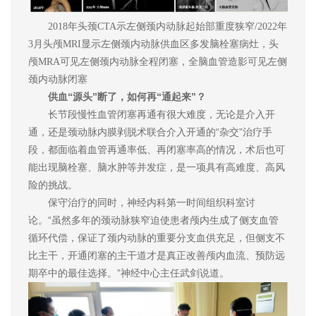
2018年头颈CTA示左侧颈内动脉起始部重度狭窄/2022年
3月头颅MRI显示左侧颈内动脉供血区多发脑栓塞病灶，头
颅MRA可见左侧颈内动脉全程闭塞，全脑血管造影可见左侧
颈内动脉闭塞
供血“源头”断了，如何再“通起来”？
长节段慢性血管闭塞再通有很大难度，无论是介入开
通，还是颈动脉内膜剥脱术联合介入开通的“杂交”治疗手
段，都面临着血管再通率低、再闭塞率高的情况，术后也可
能出现脑栓塞、脑水肿等并发症，是一项具有高难度、高风
险的挑战。
保守治疗的同时，神经内科第一时间组织科室讨
论。“虽然多年的颈动脉狭窄迫使患者颅内生成了侧支血管
循环代偿，保证了颈内动脉的重要分支血供充足，但侧支不
比主干，开通闭塞的主干道才是真正改善颅内血流、预防远
期卒中的最佳选择。”神经中心主任武剑说道。