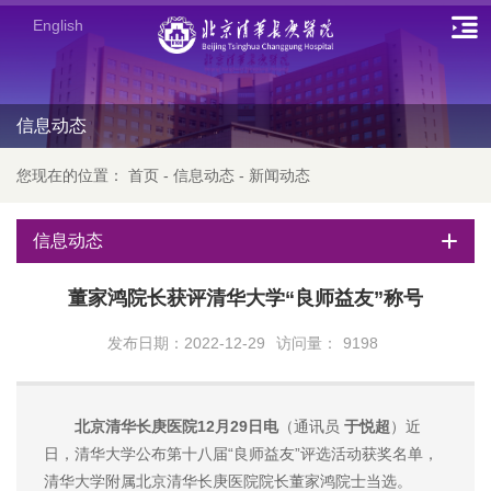
English
信息动态
您现在的位置：
首页
-
信息动态
-
新闻动态
信息动态
董家鸿院长获评清华大学“良师益友”称号
发布日期：2022-12-29
访问量：
9198
北京清华长庚医院12月29日电
（通讯员
于悦超
）近
日，清华大学公布第十八届“良师益友”评选活动获奖名单，
清华大学附属北京清华长庚医院院长董家鸿院士当选。