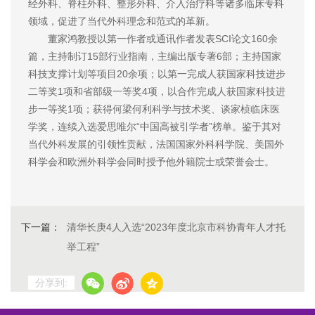
经外科、脊柱外科、整形外科、介入治疗科等诸多临床专科
领域，促进了当代外科理念和范式的革新。
董家鸿教授以第一作者或通讯作者发表SCI论文160余
篇，主持制订15部行业指南，主编出版专著6部；主持国家
科技支撑计划等项目20余项；以第一完成人获国家科技进步
二等奖1项和省部级一等奖4项，以合作完成人获国家科技进
步一等奖1项；获得何梁何利科学与技术奖、谈家桢临床医
学奖，连续入选爱思唯尔“中国高被引学者”榜单。鉴于其对
当代外科发展的引领性贡献，法国国家外科科学院、美国外
科学会和欧洲外科学会同时授予他外籍院士或荣誉会士。
下一篇：
清华长庚4人入选“2023年度北京市科协青年人才托
举工程”
分享到: