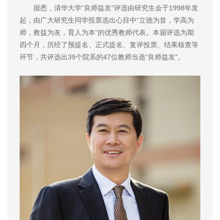
据悉，清华大学“良师益友”评选由研究生会于1998年发
起，由广大研究生同学投票选出心目中“立德为首，学高为
师，教益为友，育人为本”的优秀教师代表。本届评选为期
四个月，历经了预提名、正式提名、复评投票、结果核查等
环节，共评选出39个院系的47位教师当选“良师益友”。