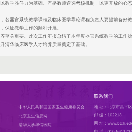
教学胜任力为基础。严格教师遴选考核机制，以更开放的心态
各器官系统教学课程及临床医学导论课程负责人要提前备好教学
作，保证教学工作的顺利开展。
至关重要。此次工作汇报总结了本年度器官系统教学的工作脉
提升清华临床医学人才培养质量奠定了基础。
联系我们
地 址：北京市昌平区
中华人民共和国国家卫生健康委员会
邮 编：102218
北京卫生信息网
网 址：www.btch.edu
清华大学华信医院
电 话：010-561123