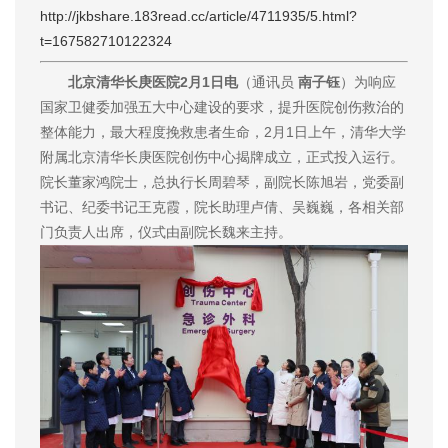
http://jkbshare.183read.cc/article/4711935/5.html?
t=167582710122324
北京清华长庚医院2月1日电
（通讯员
南子钰
）为响应
国家卫健委加强五大中心建设的要求，提升医院创伤救治的
整体能力，最大程度挽救患者生命，2月1日上午，清华大学
附属北京清华长庚医院创伤中心揭牌成立，正式投入运行。
院长董家鸿院士，总执行长周碧琴，副院长陈旭岩，党委副
书记、纪委书记王克霞，院长助理卢倩、吴巍巍，各相关部
门负责人出席，仪式由副院长魏来主持。