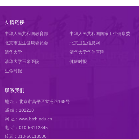
友情链接
中华人民共和国教育部
中华人民共和国国家卫生健康委
北京市卫生健康委员会
员会
北京卫生信息网
清华大学
清华大学华信医院
清华大学玉泉医院
健康时报
生命时报
联系我们
地 址：北京市昌平区立汤路168号
邮 编：102218
网 址：www.btch.edu.cn
电 话：010-56112345
传真：010-56118500