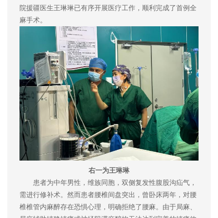
院援疆医生王琳琳已有序开展医疗工作，顺利完成了首例全
麻手术。
右一为王琳琳
患者为中年男性，维族同胞，双侧复发性腹股沟疝气，
需进行修补术。然而患者腰椎间盘突出，曾卧床两年，对腰
椎椎管内麻醉存在恐惧心理，明确拒绝了腰麻。由于局麻、