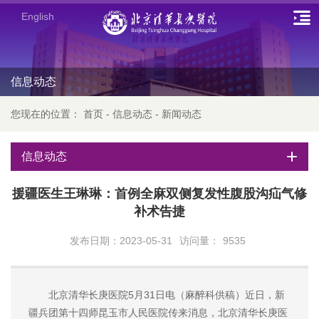
English
信息动态
您现在的位置：
首页
-
信息动态
-
新闻动态
信息动态
援疆医生王琳琳：首例全麻双侧复发性腹股沟疝气修
补术告捷
发布日期：2023-05-31
访问量：
9535
北京清华长庚医院5月31日电（麻醉科供稿）近日，新
疆兵团第十四师昆玉市人民医院传来消息，北京清华长庚医