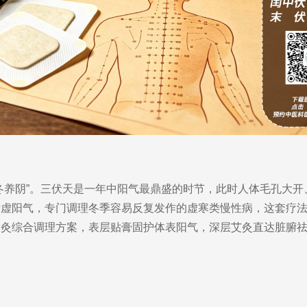
冬养阴”。三伏天是一年中阳气最鼎盛的时节，此时人体毛孔大
亏虚阳气，专门调理冬季容易反复发作的虚寒类慢性病，这套疗
伏灸综合调理方案，表层贴膏固护体表阳气，深层艾灸直达脏腑