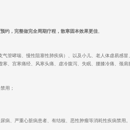
前预约，完整做完全周期疗程，散寒固本效果更佳
。
、支气管哮喘、慢性阻塞性肺疾病）、以及小儿、老人体虚易感
胃虚寒、宫寒痛经、风寒头痛、虚冷腹泻、失眠、腰膝冷痛、颈肩
群禁用；
度糖尿病、严重心脏病患者、有结核、恶性肿瘤等消耗性疾病禁用