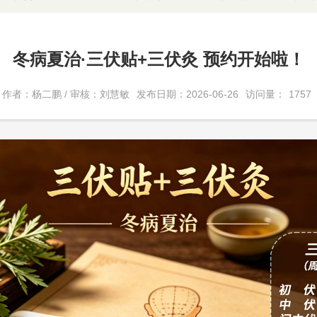
冬病夏治·三伏贴+三伏灸 预约开始啦！
作者：杨二鹏 / 审核：刘慧敏
发布日期：2026-06-26
访问量：
1757