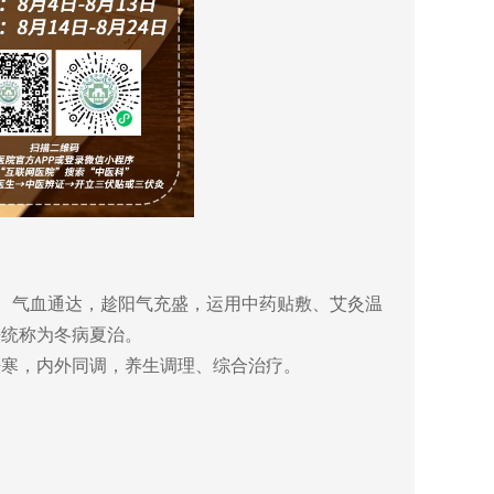
开、气血通达，趁阳气充盛，运用中药贴敷、艾灸温
法统称为冬病夏治。
祛寒，内外同调，养生调理、综合治疗。