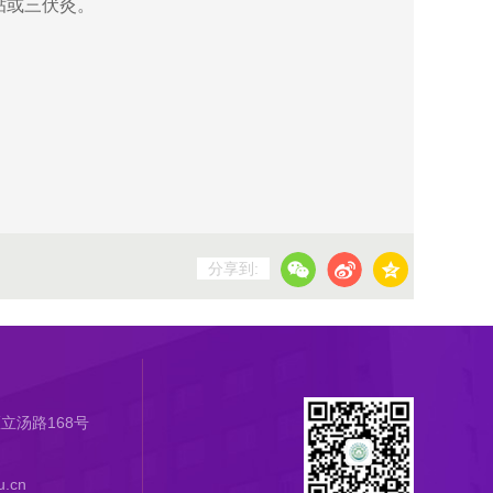
贴或三伏灸。
分享到:
立汤路168号
.cn