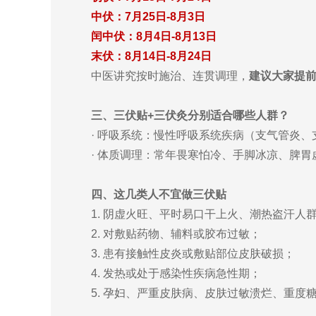
中伏：7月25日-8月3日
闰中伏：8月4日-8月13日
末伏：8月14日-8月24日
中医讲究按时施治、连贯调理，
建议大家提
三、三伏贴+三伏灸分别适合哪些人群？
· 呼吸系统：慢性呼吸系统疾病（支气管炎
· 体质调理：常年畏寒怕冷、手脚冰凉、脾
四、这几类人不宜做三伏贴
1. 阴虚火旺、平时易口干上火、潮热盗汗人
2. 对敷贴药物、辅料或胶布过敏；
3. 患有接触性皮炎或敷贴部位皮肤破损；
4. 发热或处于感染性疾病急性期；
5. 孕妇、严重皮肤病、皮肤过敏溃烂、重