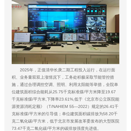
2025年，正值清华长庚二期工程投入运行，在运行面
积、业务量双双上涨情况下，工务处积极采取节能管控措
施，通过合理调控空调、照明、利用太阳能等举措，全院单
位建筑面积综合能耗从25.75千克标准煤/平方米降至19.67
千克标准煤/平方米,下降率23.61%,低于《北京市公立医院能
源资源消耗定额》（T/NAHIEM 55—2022）规定的26.41千
克标准煤/平方米的引导值；单位建筑面积碳排放为58.20千
克二氧化碳/平方米，低于北京市发展改革委发布的大型医院
73.47千克二氧化碳/平方米的碳排放强度先进值。