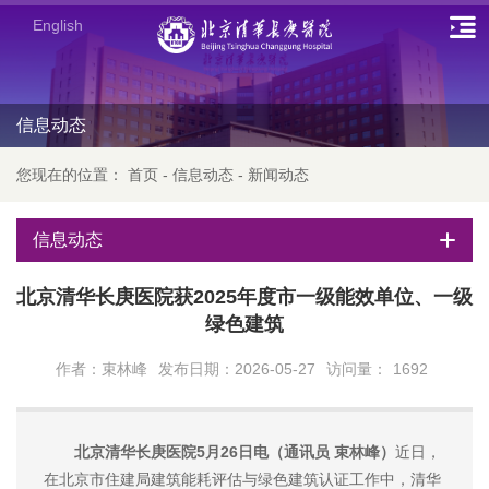
English
信息动态
您现在的位置：
首页
-
信息动态
-
新闻动态
信息动态
北京清华长庚医院获2025年度市一级能效单位、一级
绿色建筑
作者：束林峰
发布日期：2026-05-27
访问量：
1692
北京清华长庚医院5月26日电（通讯员 束林峰）
近日，
在北京市住建局建筑能耗评估与绿色建筑认证工作中，清华