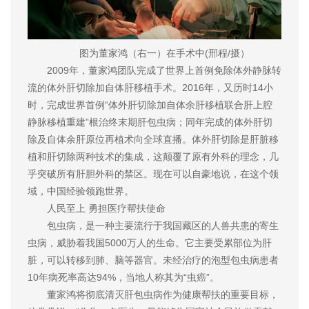
图为董家鸿（右一）在手术中(邢程/摄）
2009年，董家鸿团队完成了世界上首例免除体外静脉转
流的体外肝切除加自体肝移植手术。2016年，又历时14小
时，完成世界首例“体外肝切除加自体余肝移植联合肝上腔
静脉移植重建”根治终末期肝包虫病；同年完成的体外肝切
除及自体余肝原位再植术向全球直播。体外肝切除是肝脏移
植和肝切除两种技术的集成，这颠覆了原有外科的理念，几
乎突破所有肝胆外科的禁区。现在可以自豪地说，在这个领
域，中国经验领跑世界。
人民至上 勇担医疗帮扶使命
包虫病，是一种主要流行于我国藏区的人兽共患的寄生
虫病，威胁着我国5000万人的生命。它主要受累部位为肝
脏，可以转移到肺、脑等器官。未经治疗的泡型包虫病患者
10年病死率高达94%，当地人称其为“虫癌”。
董家鸿将彻底清灭肝包虫病作为健康帮扶的重要目标，