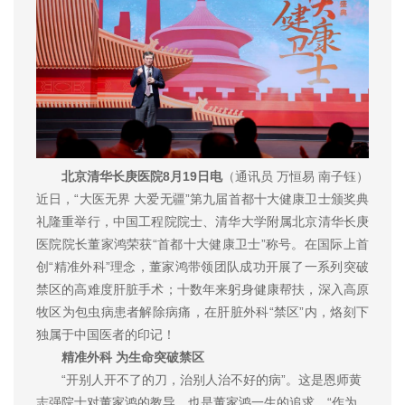
北京清华长庚医院8月19日电
（通讯员 万恒易 南子钰）
近日，“大医无界 大爱无疆”第九届首都十大健康卫士颁奖典
礼隆重举行，中国工程院院士、清华大学附属北京清华长庚
医院院长董家鸿荣获“首都十大健康卫士”称号。在国际上首
创“精准外科”理念，董家鸿带领团队成功开展了一系列突破
禁区的高难度肝脏手术；十数年来躬身健康帮扶，深入高原
牧区为包虫病患者解除病痛，在肝脏外科“禁区”内，烙刻下
独属于中国医者的印记！
精准外科 为生命突破禁区
“开别人开不了的刀，治别人治不好的病”。这是恩师黄
志强院士对董家鸿的教导，也是董家鸿一生的追求。“作为