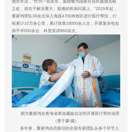
他常常说，“作为一名医生，最能够为国家社会民族做贡献
之处，就在于解决重大、疑难的疾病问题上。”2015年起，
董家鸿带队30余次深入海拔4700米牧区进行医疗帮扶，行
程累计10万余公里，累计筛查18000余人次，开展复杂包虫
病手术500余台，科普宣讲860余次。
图为董家鸿在青海省果洛藏族自治州开展医疗帮扶场景
（曹子豪/摄）
多年来，董家鸿动员集结的全国专家团队从各个环节入