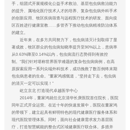
手，组团式开展规模化公益手术救治、基层包虫病救治能力
的提升、属地化医疗技术人才的培养、复杂包虫病外科手术
的创新应用、牧区疾病筛查与远程医疗技术的研发、面向疫
区百姓进行健康宣教……多管齐下推动包虫病精准防治体系
的建立。
近年来，在多方共同努力下，包虫病清灭计划取得了显
著成效，牧区群众的包虫病知晓率提升至90%以上，患病率
从0.63%降至0.14%以内，包虫病流行态势得到有效控
制。“我们针对堪称世界医学难题的复杂包虫病病例，在高
原探索应用一系列尖端外科技术，成功挽救了数百例终末期
包虫病患者的生命。”董家鸿感慨道，“坚持走下去，包虫病
的清灭一定可以实现！”
屹立京北 打造现代卓越医学中心
2014年，董家鸿就任北京清华长庚医院首任院长，医院
同年正式开业运营。在近十年的快速发展中，医院在董家鸿
的带领下，建立起具有鲜明特色的现代健康医疗服务体系和
现代医院管理体系。同时，面向社会健康需求发力基层医
疗，打造智慧赋能的整合式区域健康医疗联合体。多措并