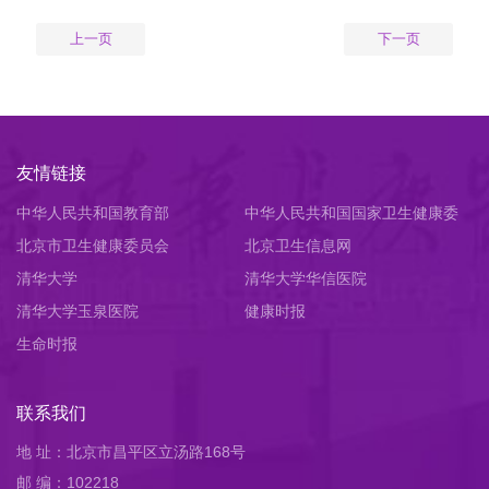
上一页
下一页
友情链接
中华人民共和国教育部
中华人民共和国国家卫生健康委
北京市卫生健康委员会
员会
北京卫生信息网
清华大学
清华大学华信医院
清华大学玉泉医院
健康时报
生命时报
联系我们
地 址：北京市昌平区立汤路168号
邮 编：102218