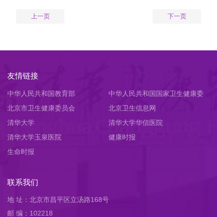
上一页
下一页
友情链接
中华人民共和国教育部
中华人民共和国国家卫生健康委
北京市卫生健康委员会
员会
北京卫生信息网
清华大学
清华大学华信医院
清华大学玉泉医院
健康时报
生命时报
联系我们
地 址：北京市昌平区立汤路168号
邮 编：102218