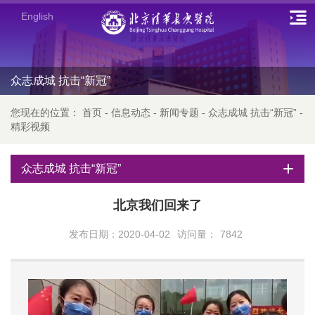
English
众志成城 抗击“新冠”
您现在的位置：
首页
-
信息动态
-
新闻专题
-
众志成城 抗击“新冠”
-
精彩视频
众志成城 抗击“新冠”
北京我们回来了
发布日期：2020-04-02
访问量：
7842