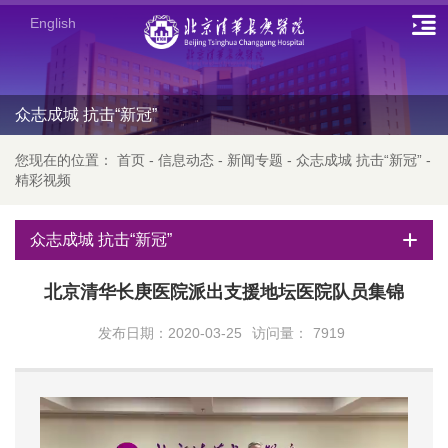
English
众志成城 抗击“新冠”
您现在的位置：
首页
-
信息动态
-
新闻专题
-
众志成城 抗击“新冠”
-
精彩视频
众志成城 抗击“新冠”
北京清华长庚医院派出支援地坛医院队员集锦
发布日期：2020-03-25
访问量：
7919