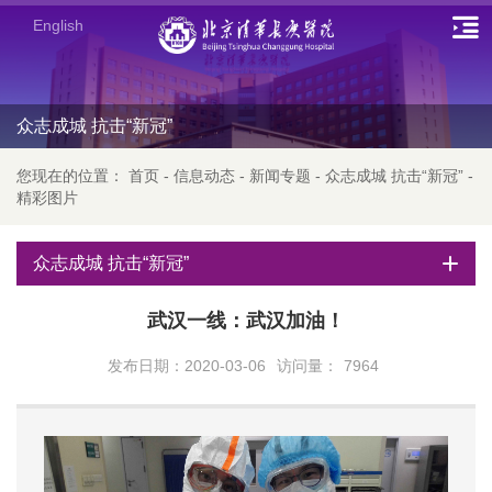
English
众志成城 抗击“新冠”
您现在的位置：
首页
-
信息动态
-
新闻专题
-
众志成城 抗击“新冠”
-
精彩图片
众志成城 抗击“新冠”
武汉一线：武汉加油！
发布日期：2020-03-06
访问量：
7964