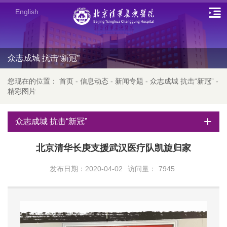
English
众志成城 抗击“新冠”
您现在的位置：
首页
-
信息动态
-
新闻专题
-
众志成城 抗击“新冠”
-
精彩图片
众志成城 抗击“新冠”
北京清华长庚支援武汉医疗队凯旋归家
发布日期：2020-04-02
访问量：
7945