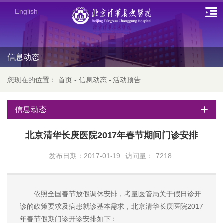
English
信息动态
您现在的位置：
首页
-
信息动态
-
活动预告
信息动态
北京清华长庚医院2017年春节期间门诊安排
发布日期：2017-01-19
访问量：
7218
依照全国春节放假调休安排，考量医管局关于假日诊开
诊的政策要求及病患就诊基本需求，北京清华长庚医院2017
年春节假期门诊开诊安排如下：