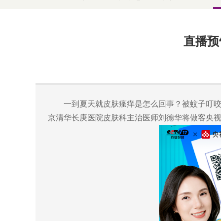
直播预
一到夏天就皮肤瘙痒是怎么回事？被蚊子叮咬后
京清华长庚医院皮肤科主治医师刘德华将做客央视