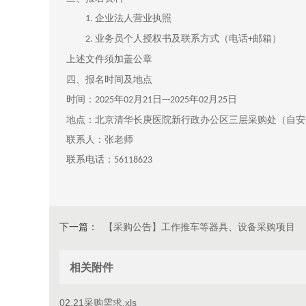
企业法人营业执照
1.
业务员
个人授权书及联系方式（电话
邮箱）
2.
+
上述文件须
加盖公章
四、
报名时间及地点
时间：
年
月
日
年
月
日
2025
02
21
---2025
02
25
地点：北京清华长庚医院新行政办公区三层采购处（自安
联系人：张老师
联系电话：
56118623
下一篇：
【采购公告】工作推车等器具、设备采购项目
相关附件
02.21采购需求.xls