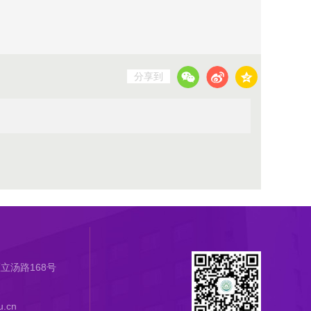
分享到
立汤路168号
.cn