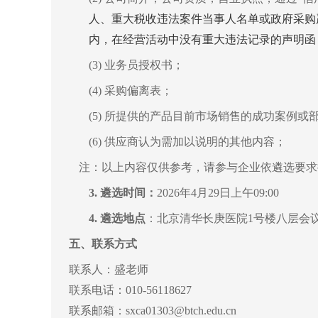
人、重大税收违法案件当事人名单或政府采购
内，在经营活动中没有重大违法记录的声明函
(3) 业务员授权书；
(4) 采购偏离表；
(5) 所提供的产品目前市场销售的成功案例或
(6) 供应商认为需加以说明的其他内容；
注：以上内容仅供参考，请参与企业依遴选要求
3.
遴选时间：
2026年
4
月
29
日
上午
09:00
4.
遴选地点
：北京清华长庚医院1号楼八层会
五、
联系方式
联系人：盛老师
联系
电话：010-5611
8627
联系邮箱：sxca01303@btch.edu.cn