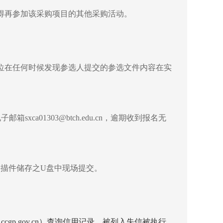
得再参加该采购项目的其他采购活动。
位在任何时候发现参选人提交的参选文件内容在实
ca01303@btch.edu.cn，逾期收到报名无
描件储存之U盘中现场提交。
www.ccgp.gov.cn）查询信用记录，被列入失信被执行