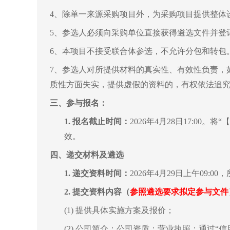
4、除单一来源采购项目外，为采购项目提供整体
5、参选人必须向采购单位直接获得遴选文件并登
6、本项目不接受联合体参选，不允许分包和转包
7、参选人对所提供材料的真实性、有效性负责，
质性方面失实，提供虚假的资料的，有权依法追
三、
参与报名：
1.
报名截止时间：
2026年4月28日
17:00
。将“【
效。
四、
递交材料及遴选
1.
递
交资料时间：
2026年4月29日上午
09:00
，
2.
提交资料内容（
参照遴选要求拟定参与文件
(1) 提供具体实施方案及报价；
(2) 公司简介；公司资质；营业执照；
通过“信