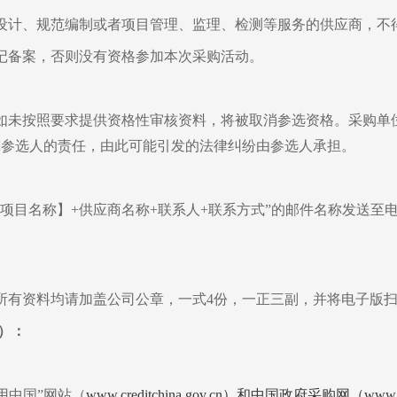
设计、规范编制或者项目管理、监理、检测等服务的供应商，不
记备案，否则没有资格参加本次采购活动。
。
如未按照要求提供资格性审核资料，将被取消参选资格。采购单
究参选人的责任，由此可能引发的法律纠纷由参选人承担。
项目名称】+供应商名称+联系人+联系方式”的邮件名称发送至电子邮箱sx
所有资料均请加盖公司公章，一式4份，一正三副，
并将电子版扫
）
：
用中国”网站（
www.creditchina.gov.cn）和中国政府采购网（