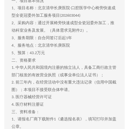
一、项目基本情况
、项目名称：北京清华长庚医院
口腔医学中心椅旁快速成
1
-
型全瓷冠委外加工服务项目
(202603044)
、采购内容：通过开展椅旁快速成型全瓷冠委外加工，推
2
动科室业务及发展。
（具体需求见附件
）。
2
、服务期限：自合同签订后起
年
3
1
、服务地点：北京清华长庚医院
4
、预算：
万元
5
43.2
二、资格要求
中华人民共和国境内注册的独立法人，具备工商行政主管
1.
部门核发的有效营业执照（或事业单位法人证书）；
前三年内，在经营活动中没有重大违法记录（信用中国截
2.
图）；本项目不接受联合体申请。
医疗器械经营许可证
3.
医疗材料注册证
4.
三、资料准备：
、请报名厂商下载附件
《遴选报名表》，填写打印并加盖
1
1
公章。