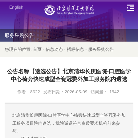
English
服务采购公告
您现在的位置:
首页
-
信息动态
-
招标信息
-
服务采购公告
公告名称【遴选公告】北京清华长庚医院-口腔医学
中心椅旁快速成型全瓷冠委外加工服务院内遴选
作者：8622
发布日期：2026-05-09
访问量：
1942
北京清华长庚医院
口腔医学中心椅旁快速成型全瓷冠委外加
-
工服务项目院内遴选，我院诚邀符合资质要求机构前来参
与。