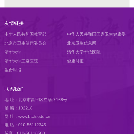
友情链接
中华人民共和国教育部
中华人民共和国国家卫生健康委
北京市卫生健康委员会
员会
北京卫生信息网
清华大学
清华大学华信医院
清华大学玉泉医院
健康时报
生命时报
联系我们
地 址：北京市昌平区立汤路168号
邮 编：102218
网 址：www.btch.edu.cn
电 话：010-56112345
传真：010-56118500