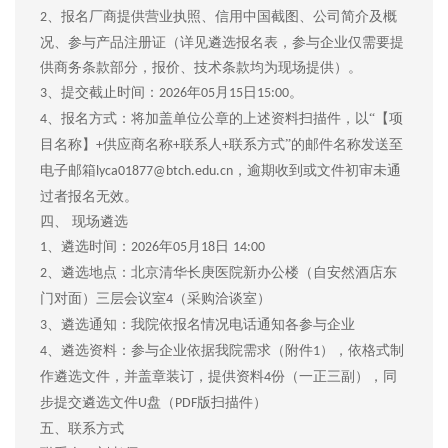
、报名厂商提供营业执照、信用中国截图、公司简介及概
2
况、参与产品注册证（详见遴选报名表，参与企业仅需要提
供商务条款部分，报价、技术条款均为现场提供）。
、提交截止时间：
年
月
日
。
3
2026
05
15
15:00
、报名方式：将加盖单位公章的上述资料扫描件，以“【项
4
目名称】
供应商名称
联系人
联系方式”的邮件名称发送至
+
+
+
电子邮箱
，逾期收到或文件初审未通
lyca01877@btch.edu.cn
过者报名无效。
四、
现场遴选
、遴选时间：
年
月
日
1
2026
05
18
14:00
、遴选地点：北京清华长庚医院新办公楼（自安然酒店东
2
门对面）三层会议室
（采购洽谈室）
4
、遴选通知：我院依报名情况电话通知各参与企业
3
、遴选资料：参与企业依据我院需求（附件
），依格式制
4
1
作遴选文件，并盖章装订，提供资料
份（一正三副），同
4
步提交遴选文件
盘（
版扫描件）
U
PDF
五、联系方式