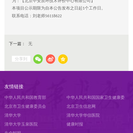
为：【北京中安质环技术评价中心有限公司】
本项目公示期限为自本公告发布之日起
个工作日。
1
联系电话：
刘
老师
5611862
2
下一篇：
无
分享到
友情链接
中华人民共和国教育部
中华人民共和国国家卫生健康委
北京市卫生健康委员会
员会
北京卫生信息网
清华大学
清华大学华信医院
清华大学玉泉医院
健康时报