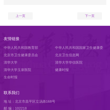
上一页
下一页
友情链接
中华人民共和国教育部
中华人民共和国国家卫生健康委
北京市卫生健康委员会
员会
北京卫生信息网
清华大学
清华大学华信医院
清华大学玉泉医院
健康时报
生命时报
联系我们
地 址：北京市昌平区立汤路168号
邮 编：102218